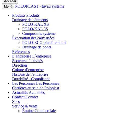
POLOPLAST - tuyau systeme
Menü
Produits
Produits
Drainage de bâtiments
POLO-KAL XS
POLO-KAL 3S
Composants système
Évacuation des eaux usées
POLO-ECO plus Premium
Drainage de ponts
Références
L`entreprise
L`entreprise
Secteurs d’activités
Direction
Culture d’entreprise
Histoire de l’entreprise
Durabilité . Compliance
Les Personnes
Les Personnes
Carrières au sein de Poloplast
Actualités
Actualités
Contact
Contact
Sites
Service & vente
Équipe Commerciale