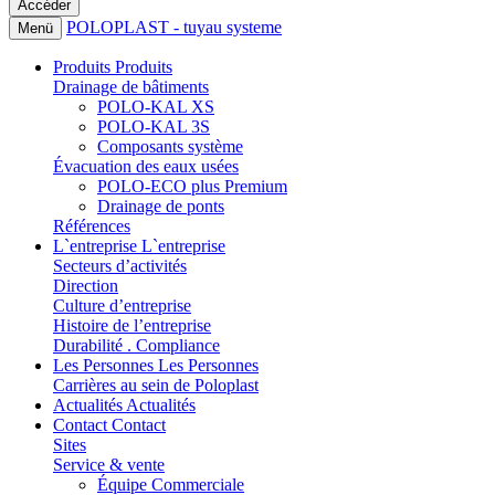
POLOPLAST - tuyau systeme
Menü
Produits
Produits
Drainage de bâtiments
POLO-KAL XS
POLO-KAL 3S
Composants système
Évacuation des eaux usées
POLO-ECO plus Premium
Drainage de ponts
Références
L`entreprise
L`entreprise
Secteurs d’activités
Direction
Culture d’entreprise
Histoire de l’entreprise
Durabilité . Compliance
Les Personnes
Les Personnes
Carrières au sein de Poloplast
Actualités
Actualités
Contact
Contact
Sites
Service & vente
Équipe Commerciale