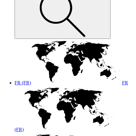
FR (FR)
FR
(FR)