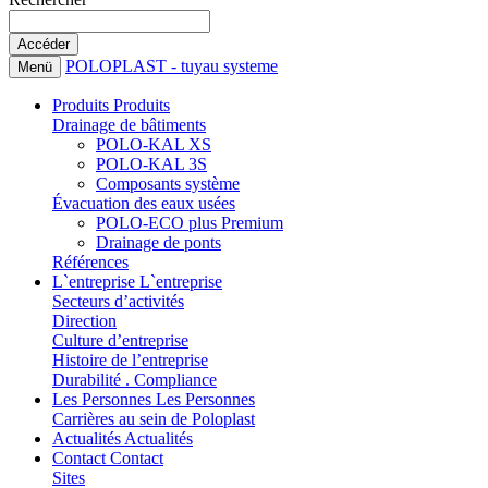
POLOPLAST - tuyau systeme
Menü
Produits
Produits
Drainage de bâtiments
POLO-KAL XS
POLO-KAL 3S
Composants système
Évacuation des eaux usées
POLO-ECO plus Premium
Drainage de ponts
Références
L`entreprise
L`entreprise
Secteurs d’activités
Direction
Culture d’entreprise
Histoire de l’entreprise
Durabilité . Compliance
Les Personnes
Les Personnes
Carrières au sein de Poloplast
Actualités
Actualités
Contact
Contact
Sites