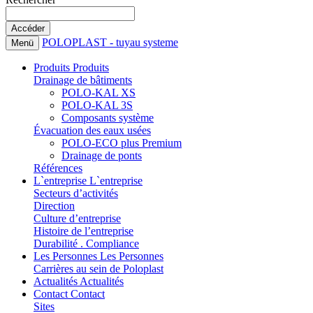
POLOPLAST - tuyau systeme
Menü
Produits
Produits
Drainage de bâtiments
POLO-KAL XS
POLO-KAL 3S
Composants système
Évacuation des eaux usées
POLO-ECO plus Premium
Drainage de ponts
Références
L`entreprise
L`entreprise
Secteurs d’activités
Direction
Culture d’entreprise
Histoire de l’entreprise
Durabilité . Compliance
Les Personnes
Les Personnes
Carrières au sein de Poloplast
Actualités
Actualités
Contact
Contact
Sites