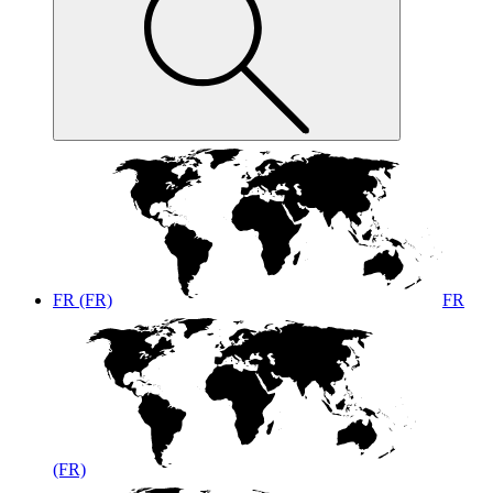
FR (FR)
FR
(FR)