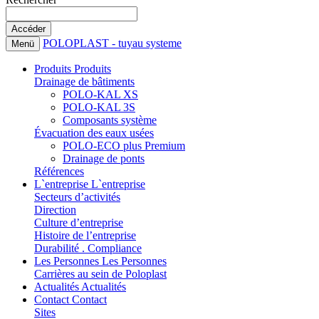
POLOPLAST - tuyau systeme
Menü
Produits
Produits
Drainage de bâtiments
POLO-KAL XS
POLO-KAL 3S
Composants système
Évacuation des eaux usées
POLO-ECO plus Premium
Drainage de ponts
Références
L`entreprise
L`entreprise
Secteurs d’activités
Direction
Culture d’entreprise
Histoire de l’entreprise
Durabilité . Compliance
Les Personnes
Les Personnes
Carrières au sein de Poloplast
Actualités
Actualités
Contact
Contact
Sites