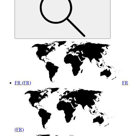
FR (FR)
FR
(FR)