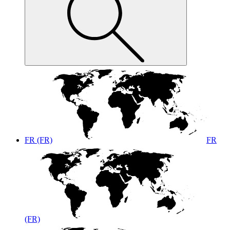
FR (FR)
FR
(FR)