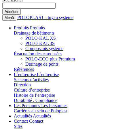
POLOPLAST - tuyau systeme
Menü
Produits
Produits
Drainage de bâtiments
POLO-KAL XS
POLO-KAL 3S
Composants système
Évacuation des eaux usées
POLO-ECO plus Premium
Drainage de ponts
Références
L`entreprise
L`entreprise
Secteurs d’activités
Direction
Culture d’entreprise
Histoire de l’entreprise
Durabilité . Compliance
Les Personnes
Les Personnes
Carrières au sein de Poloplast
Actualités
Actualités
Contact
Contact
Sites