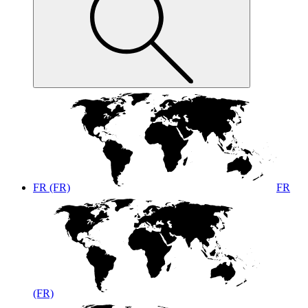
FR (FR)
FR
(FR)