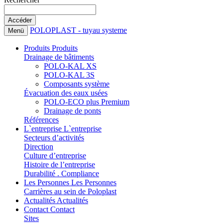
POLOPLAST - tuyau systeme
Menü
Produits
Produits
Drainage de bâtiments
POLO-KAL XS
POLO-KAL 3S
Composants système
Évacuation des eaux usées
POLO-ECO plus Premium
Drainage de ponts
Références
L`entreprise
L`entreprise
Secteurs d’activités
Direction
Culture d’entreprise
Histoire de l’entreprise
Durabilité . Compliance
Les Personnes
Les Personnes
Carrières au sein de Poloplast
Actualités
Actualités
Contact
Contact
Sites