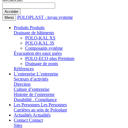
POLOPLAST - tuyau systeme
Menü
Produits
Produits
Drainage de bâtiments
POLO-KAL XS
POLO-KAL 3S
Composants système
Évacuation des eaux usées
POLO-ECO plus Premium
Drainage de ponts
Références
L`entreprise
L`entreprise
Secteurs d’activités
Direction
Culture d’entreprise
Histoire de l’entreprise
Durabilité . Compliance
Les Personnes
Les Personnes
Carrières au sein de Poloplast
Actualités
Actualités
Contact
Contact
Sites