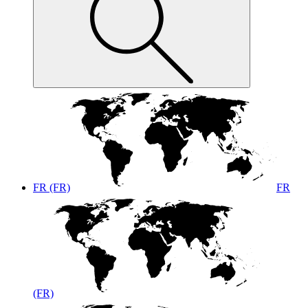
FR (FR)
FR
(FR)