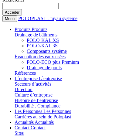
POLOPLAST - tuyau systeme
Menü
Produits
Produits
Drainage de bâtiments
POLO-KAL XS
POLO-KAL 3S
Composants système
Évacuation des eaux usées
POLO-ECO plus Premium
Drainage de ponts
Références
L`entreprise
L`entreprise
Secteurs d’activités
Direction
Culture d’entreprise
Histoire de l’entreprise
Durabilité . Compliance
Les Personnes
Les Personnes
Carrières au sein de Poloplast
Actualités
Actualités
Contact
Contact
Sites