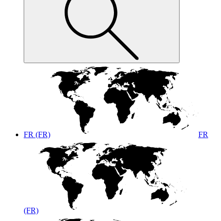
FR (FR)
FR
(FR)