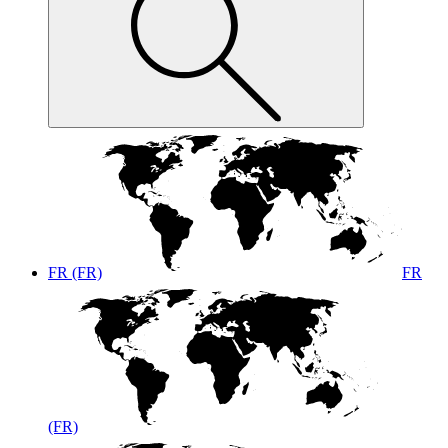
FR (FR)
FR
(FR)