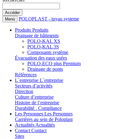
POLOPLAST - tuyau systeme
Menü
Produits
Produits
Drainage de bâtiments
POLO-KAL XS
POLO-KAL 3S
Composants système
Évacuation des eaux usées
POLO-ECO plus Premium
Drainage de ponts
Références
L`entreprise
L`entreprise
Secteurs d’activités
Direction
Culture d’entreprise
Histoire de l’entreprise
Durabilité . Compliance
Les Personnes
Les Personnes
Carrières au sein de Poloplast
Actualités
Actualités
Contact
Contact
Sites