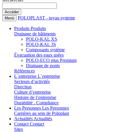
POLOPLAST - tuyau systeme
Menü
Produits
Produits
Drainage de bâtiments
POLO-KAL XS
POLO-KAL 3S
Composants système
Évacuation des eaux usées
POLO-ECO plus Premium
Drainage de ponts
Références
L`entreprise
L`entreprise
Secteurs d’activités
Direction
Culture d’entreprise
Histoire de l’entreprise
Durabilité . Compliance
Les Personnes
Les Personnes
Carrières au sein de Poloplast
Actualités
Actualités
Contact
Contact
Sites