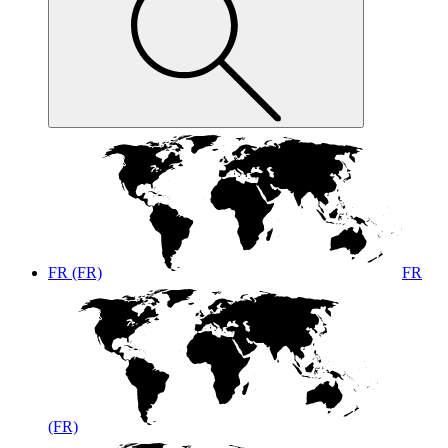
FR (FR)
FR
(FR)