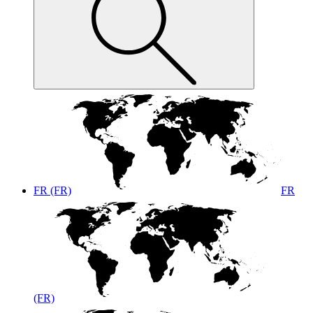
FR (FR)
FR
(FR)