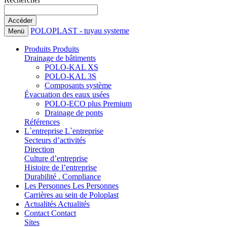
POLOPLAST - tuyau systeme
Menü
Produits
Produits
Drainage de bâtiments
POLO-KAL XS
POLO-KAL 3S
Composants système
Évacuation des eaux usées
POLO-ECO plus Premium
Drainage de ponts
Références
L`entreprise
L`entreprise
Secteurs d’activités
Direction
Culture d’entreprise
Histoire de l’entreprise
Durabilité . Compliance
Les Personnes
Les Personnes
Carrières au sein de Poloplast
Actualités
Actualités
Contact
Contact
Sites