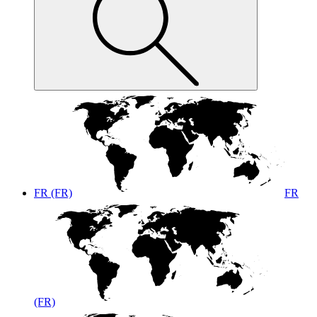
FR (FR)
FR
(FR)