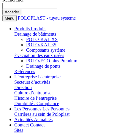
POLOPLAST - tuyau systeme
Menü
Produits
Produits
Drainage de bâtiments
POLO-KAL XS
POLO-KAL 3S
Composants système
Évacuation des eaux usées
POLO-ECO plus Premium
Drainage de ponts
Références
L`entreprise
L`entreprise
Secteurs d’activités
Direction
Culture d’entreprise
Histoire de l’entreprise
Durabilité . Compliance
Les Personnes
Les Personnes
Carrières au sein de Poloplast
Actualités
Actualités
Contact
Contact
Sites