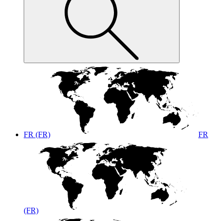
FR (FR)
FR
(FR)