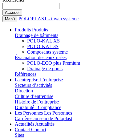
POLOPLAST - tuyau systeme
Menü
Produits
Produits
Drainage de bâtiments
POLO-KAL XS
POLO-KAL 3S
Composants système
Évacuation des eaux usées
POLO-ECO plus Premium
Drainage de ponts
Références
L`entreprise
L`entreprise
Secteurs d’activités
Direction
Culture d’entreprise
Histoire de l’entreprise
Durabilité . Compliance
Les Personnes
Les Personnes
Carrières au sein de Poloplast
Actualités
Actualités
Contact
Contact
Sites