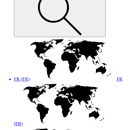
FR (FR)
FR
(FR)