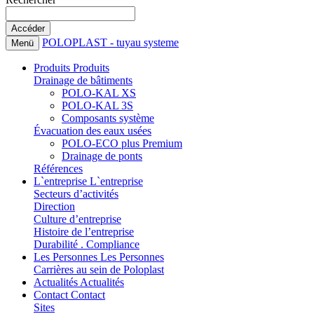
POLOPLAST - tuyau systeme
Menü
Produits
Produits
Drainage de bâtiments
POLO-KAL XS
POLO-KAL 3S
Composants système
Évacuation des eaux usées
POLO-ECO plus Premium
Drainage de ponts
Références
L`entreprise
L`entreprise
Secteurs d’activités
Direction
Culture d’entreprise
Histoire de l’entreprise
Durabilité . Compliance
Les Personnes
Les Personnes
Carrières au sein de Poloplast
Actualités
Actualités
Contact
Contact
Sites