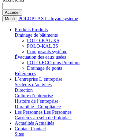
POLOPLAST - tuyau systeme
Menü
Produits
Produits
Drainage de bâtiments
POLO-KAL XS
POLO-KAL 3S
Composants système
Évacuation des eaux usées
POLO-ECO plus Premium
Drainage de ponts
Références
L`entreprise
L`entreprise
Secteurs d’activités
Direction
Culture d’entreprise
Histoire de l’entreprise
Durabilité . Compliance
Les Personnes
Les Personnes
Carrières au sein de Poloplast
Actualités
Actualités
Contact
Contact
Sites