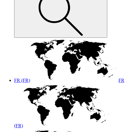
FR (FR)
FR
(FR)