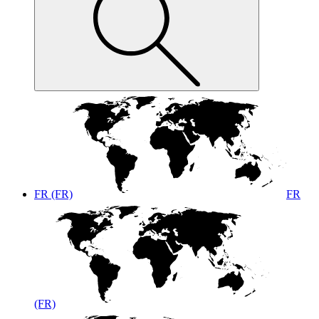
FR (FR)
FR
(FR)