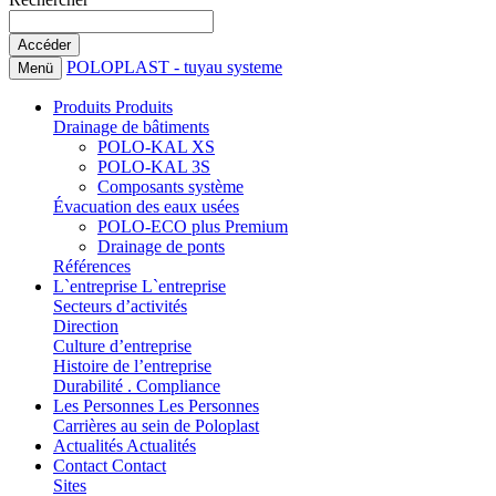
POLOPLAST - tuyau systeme
Menü
Produits
Produits
Drainage de bâtiments
POLO-KAL XS
POLO-KAL 3S
Composants système
Évacuation des eaux usées
POLO-ECO plus Premium
Drainage de ponts
Références
L`entreprise
L`entreprise
Secteurs d’activités
Direction
Culture d’entreprise
Histoire de l’entreprise
Durabilité . Compliance
Les Personnes
Les Personnes
Carrières au sein de Poloplast
Actualités
Actualités
Contact
Contact
Sites