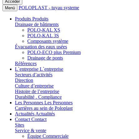
POLOPLAST - tuyau systeme
Menü
Produits
Produits
Drainage de bâtiments
POLO-KAL XS
POLO-KAL 3S
Composants système
Évacuation des eaux usées
POLO-ECO plus Premium
Drainage de ponts
Références
L`entreprise
L`entreprise
Secteurs d’activités
Direction
Culture d’entreprise
Histoire de l’entreprise
Durabilité . Compliance
Les Personnes
Les Personnes
Carrières au sein de Poloplast
Actualités
Actualités
Contact
Contact
Sites
Service & vente
Équipe Commerciale