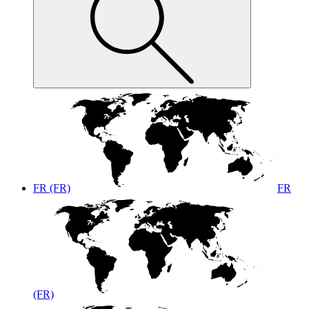
FR (FR)
FR
(FR)