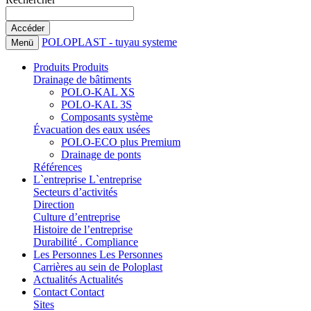
POLOPLAST - tuyau systeme
Menü
Produits
Produits
Drainage de bâtiments
POLO-KAL XS
POLO-KAL 3S
Composants système
Évacuation des eaux usées
POLO-ECO plus Premium
Drainage de ponts
Références
L`entreprise
L`entreprise
Secteurs d’activités
Direction
Culture d’entreprise
Histoire de l’entreprise
Durabilité . Compliance
Les Personnes
Les Personnes
Carrières au sein de Poloplast
Actualités
Actualités
Contact
Contact
Sites