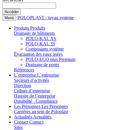
POLOPLAST - tuyau systeme
Menü
Produits
Produits
Drainage de bâtiments
POLO-KAL XS
POLO-KAL 3S
Composants système
Évacuation des eaux usées
POLO-ECO plus Premium
Drainage de ponts
Références
L`entreprise
L`entreprise
Secteurs d’activités
Direction
Culture d’entreprise
Histoire de l’entreprise
Durabilité . Compliance
Les Personnes
Les Personnes
Carrières au sein de Poloplast
Actualités
Actualités
Contact
Contact
Sites