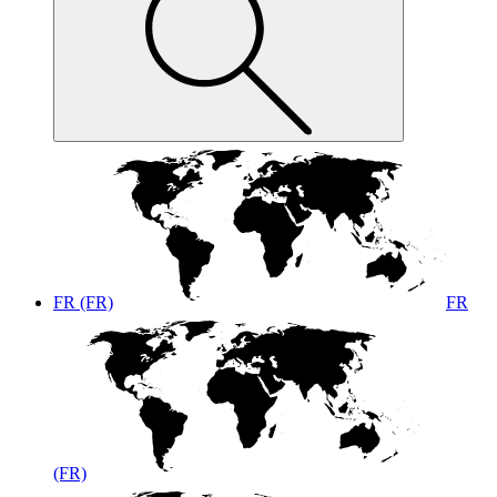
FR (FR)
FR
(FR)