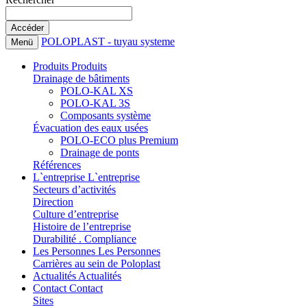
POLOPLAST - tuyau systeme
Menü
Produits
Produits
Drainage de bâtiments
POLO-KAL XS
POLO-KAL 3S
Composants système
Évacuation des eaux usées
POLO-ECO plus Premium
Drainage de ponts
Références
L`entreprise
L`entreprise
Secteurs d’activités
Direction
Culture d’entreprise
Histoire de l’entreprise
Durabilité . Compliance
Les Personnes
Les Personnes
Carrières au sein de Poloplast
Actualités
Actualités
Contact
Contact
Sites