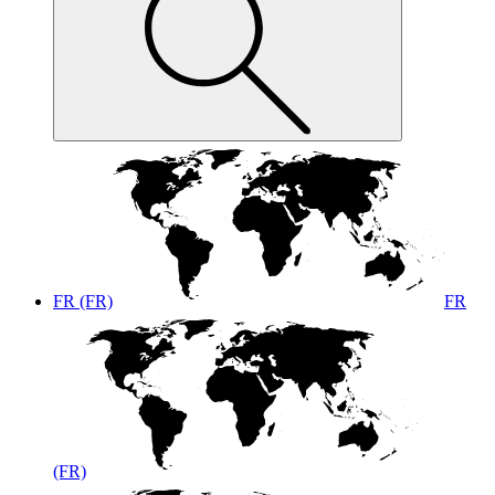
FR (FR)
FR
(FR)