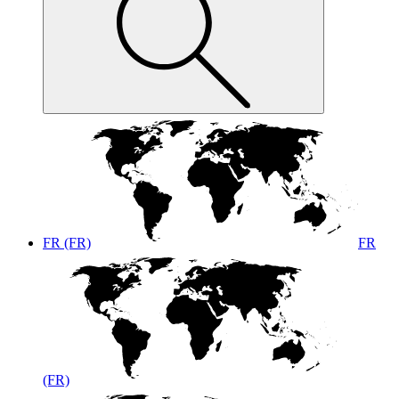
FR (FR)
FR
(FR)