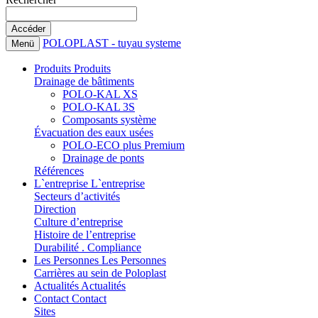
POLOPLAST - tuyau systeme
Menü
Produits
Produits
Drainage de bâtiments
POLO-KAL XS
POLO-KAL 3S
Composants système
Évacuation des eaux usées
POLO-ECO plus Premium
Drainage de ponts
Références
L`entreprise
L`entreprise
Secteurs d’activités
Direction
Culture d’entreprise
Histoire de l’entreprise
Durabilité . Compliance
Les Personnes
Les Personnes
Carrières au sein de Poloplast
Actualités
Actualités
Contact
Contact
Sites