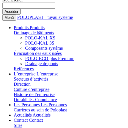
POLOPLAST - tuyau systeme
Menü
Produits
Produits
Drainage de bâtiments
POLO-KAL XS
POLO-KAL 3S
Composants système
Évacuation des eaux usées
POLO-ECO plus Premium
Drainage de ponts
Références
L`entreprise
L`entreprise
Secteurs d’activités
Direction
Culture d’entreprise
Histoire de l’entreprise
Durabilité . Compliance
Les Personnes
Les Personnes
Carrières au sein de Poloplast
Actualités
Actualités
Contact
Contact
Sites