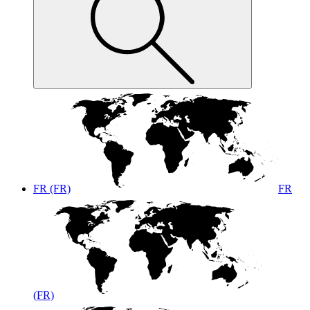
FR (FR)
FR
(FR)