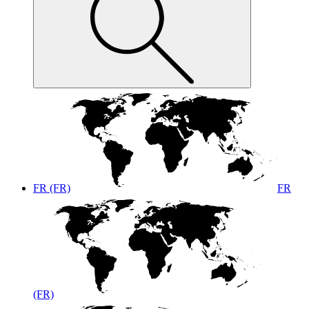
FR (FR)
FR
(FR)