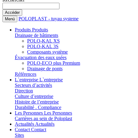
POLOPLAST - tuyau systeme
Menü
Produits
Produits
Drainage de bâtiments
POLO-KAL XS
POLO-KAL 3S
Composants système
Évacuation des eaux usées
POLO-ECO plus Premium
Drainage de ponts
Références
L`entreprise
L`entreprise
Secteurs d’activités
Direction
Culture d’entreprise
Histoire de l’entreprise
Durabilité . Compliance
Les Personnes
Les Personnes
Carrières au sein de Poloplast
Actualités
Actualités
Contact
Contact
Sites