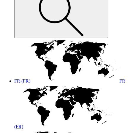
FR (FR)
FR
(FR)