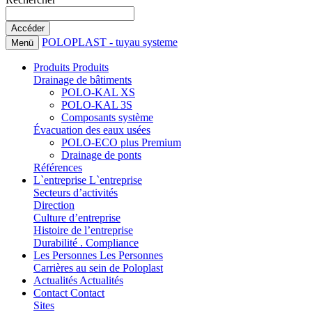
POLOPLAST - tuyau systeme
Menü
Produits
Produits
Drainage de bâtiments
POLO-KAL XS
POLO-KAL 3S
Composants système
Évacuation des eaux usées
POLO-ECO plus Premium
Drainage de ponts
Références
L`entreprise
L`entreprise
Secteurs d’activités
Direction
Culture d’entreprise
Histoire de l’entreprise
Durabilité . Compliance
Les Personnes
Les Personnes
Carrières au sein de Poloplast
Actualités
Actualités
Contact
Contact
Sites