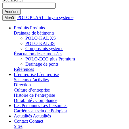
POLOPLAST - tuyau systeme
Menü
Produits
Produits
Drainage de bâtiments
POLO-KAL XS
POLO-KAL 3S
Composants système
Évacuation des eaux usées
POLO-ECO plus Premium
Drainage de ponts
Références
L`entreprise
L`entreprise
Secteurs d’activités
Direction
Culture d’entreprise
Histoire de l’entreprise
Durabilité . Compliance
Les Personnes
Les Personnes
Carrières au sein de Poloplast
Actualités
Actualités
Contact
Contact
Sites