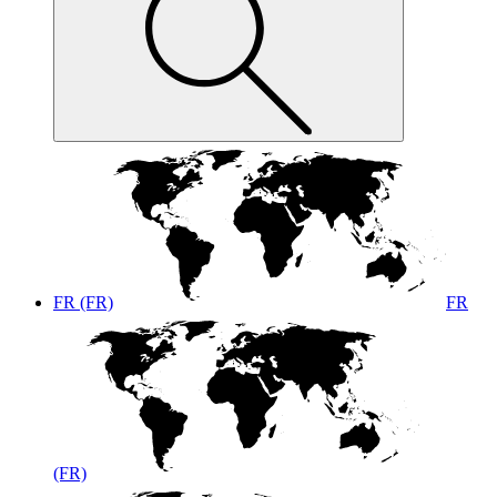
FR (FR)
FR
(FR)