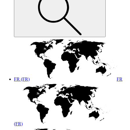
FR (FR)
FR
(FR)