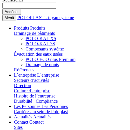
POLOPLAST - tuyau systeme
Menü
Produits
Produits
Drainage de bâtiments
POLO-KAL XS
POLO-KAL 3S
Composants système
Évacuation des eaux usées
POLO-ECO plus Premium
Drainage de ponts
Références
L`entreprise
L`entreprise
Secteurs d’activités
Direction
Culture d’entreprise
Histoire de l’entreprise
Durabilité . Compliance
Les Personnes
Les Personnes
Carrières au sein de Poloplast
Actualités
Actualités
Contact
Contact
Sites