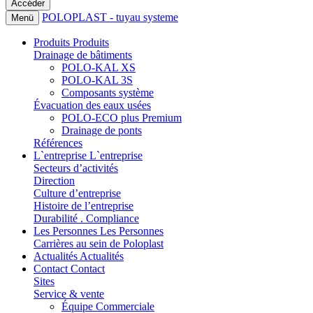
POLOPLAST - tuyau systeme
Menü
Produits
Produits
Drainage de bâtiments
POLO-KAL XS
POLO-KAL 3S
Composants système
Évacuation des eaux usées
POLO-ECO plus Premium
Drainage de ponts
Références
L`entreprise
L`entreprise
Secteurs d’activités
Direction
Culture d’entreprise
Histoire de l’entreprise
Durabilité . Compliance
Les Personnes
Les Personnes
Carrières au sein de Poloplast
Actualités
Actualités
Contact
Contact
Sites
Service & vente
Équipe Commerciale