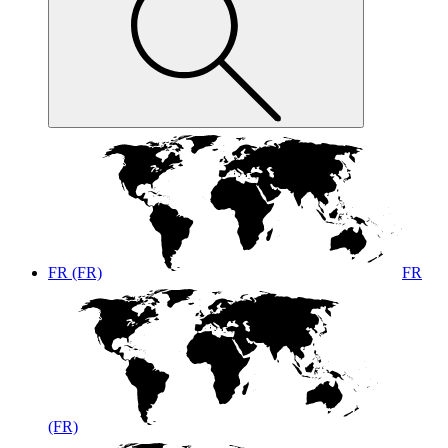
FR (FR)
FR
(FR)