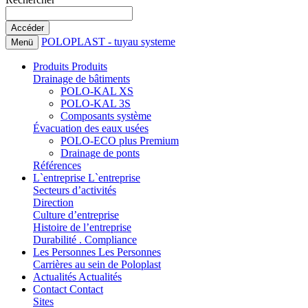
POLOPLAST - tuyau systeme
Menü
Produits
Produits
Drainage de bâtiments
POLO-KAL XS
POLO-KAL 3S
Composants système
Évacuation des eaux usées
POLO-ECO plus Premium
Drainage de ponts
Références
L`entreprise
L`entreprise
Secteurs d’activités
Direction
Culture d’entreprise
Histoire de l’entreprise
Durabilité . Compliance
Les Personnes
Les Personnes
Carrières au sein de Poloplast
Actualités
Actualités
Contact
Contact
Sites