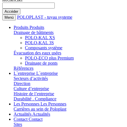
POLOPLAST - tuyau systeme
Menü
Produits
Produits
Drainage de bâtiments
POLO-KAL XS
POLO-KAL 3S
Composants système
Évacuation des eaux usées
POLO-ECO plus Premium
Drainage de ponts
Références
L`entreprise
L`entreprise
Secteurs d’activités
Direction
Culture d’entreprise
Histoire de l’entreprise
Durabilité . Compliance
Les Personnes
Les Personnes
Carrières au sein de Poloplast
Actualités
Actualités
Contact
Contact
Sites