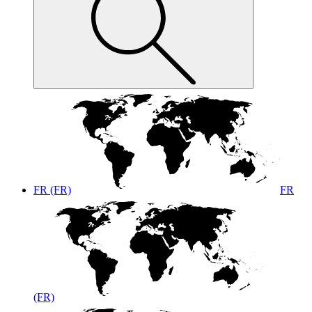
FR (FR)
FR
(FR)