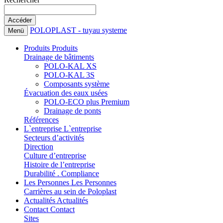
POLOPLAST - tuyau systeme
Menü
Produits
Produits
Drainage de bâtiments
POLO-KAL XS
POLO-KAL 3S
Composants système
Évacuation des eaux usées
POLO-ECO plus Premium
Drainage de ponts
Références
L`entreprise
L`entreprise
Secteurs d’activités
Direction
Culture d’entreprise
Histoire de l’entreprise
Durabilité . Compliance
Les Personnes
Les Personnes
Carrières au sein de Poloplast
Actualités
Actualités
Contact
Contact
Sites