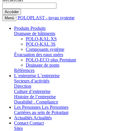
POLOPLAST - tuyau systeme
Menü
Produits
Produits
Drainage de bâtiments
POLO-KAL XS
POLO-KAL 3S
Composants système
Évacuation des eaux usées
POLO-ECO plus Premium
Drainage de ponts
Références
L`entreprise
L`entreprise
Secteurs d’activités
Direction
Culture d’entreprise
Histoire de l’entreprise
Durabilité . Compliance
Les Personnes
Les Personnes
Carrières au sein de Poloplast
Actualités
Actualités
Contact
Contact
Sites