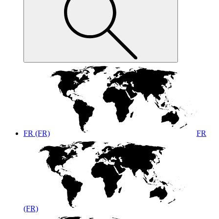
FR (FR)
FR
(FR)