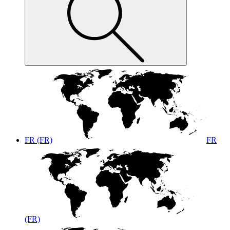
FR (FR)
FR
(FR)