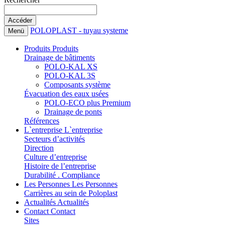
POLOPLAST - tuyau systeme
Menü
Produits
Produits
Drainage de bâtiments
POLO-KAL XS
POLO-KAL 3S
Composants système
Évacuation des eaux usées
POLO-ECO plus Premium
Drainage de ponts
Références
L`entreprise
L`entreprise
Secteurs d’activités
Direction
Culture d’entreprise
Histoire de l’entreprise
Durabilité . Compliance
Les Personnes
Les Personnes
Carrières au sein de Poloplast
Actualités
Actualités
Contact
Contact
Sites