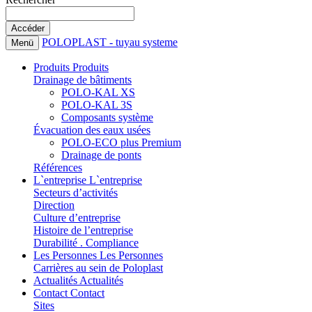
POLOPLAST - tuyau systeme
Menü
Produits
Produits
Drainage de bâtiments
POLO-KAL XS
POLO-KAL 3S
Composants système
Évacuation des eaux usées
POLO-ECO plus Premium
Drainage de ponts
Références
L`entreprise
L`entreprise
Secteurs d’activités
Direction
Culture d’entreprise
Histoire de l’entreprise
Durabilité . Compliance
Les Personnes
Les Personnes
Carrières au sein de Poloplast
Actualités
Actualités
Contact
Contact
Sites