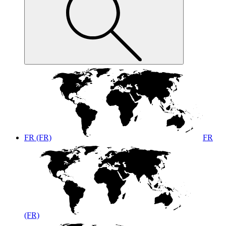
FR (FR)
FR
(FR)