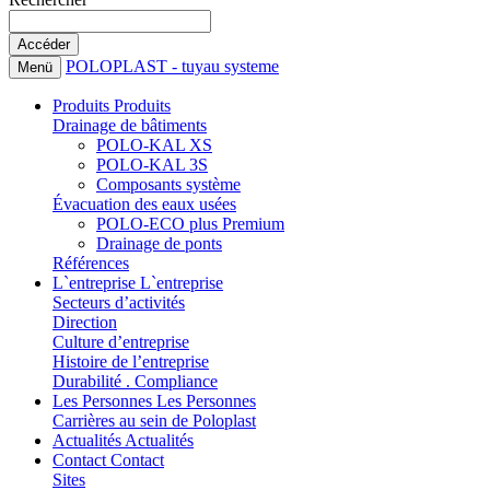
POLOPLAST - tuyau systeme
Menü
Produits
Produits
Drainage de bâtiments
POLO-KAL XS
POLO-KAL 3S
Composants système
Évacuation des eaux usées
POLO-ECO plus Premium
Drainage de ponts
Références
L`entreprise
L`entreprise
Secteurs d’activités
Direction
Culture d’entreprise
Histoire de l’entreprise
Durabilité . Compliance
Les Personnes
Les Personnes
Carrières au sein de Poloplast
Actualités
Actualités
Contact
Contact
Sites