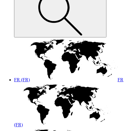
FR (FR)
FR
(FR)