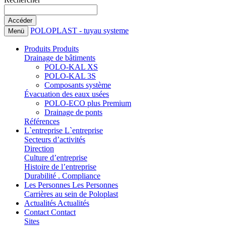
POLOPLAST - tuyau systeme
Menü
Produits
Produits
Drainage de bâtiments
POLO-KAL XS
POLO-KAL 3S
Composants système
Évacuation des eaux usées
POLO-ECO plus Premium
Drainage de ponts
Références
L`entreprise
L`entreprise
Secteurs d’activités
Direction
Culture d’entreprise
Histoire de l’entreprise
Durabilité . Compliance
Les Personnes
Les Personnes
Carrières au sein de Poloplast
Actualités
Actualités
Contact
Contact
Sites