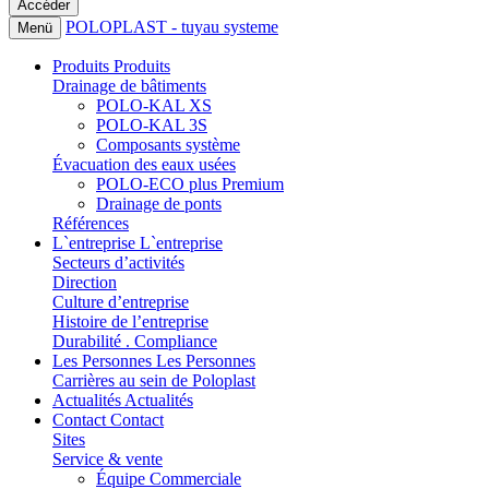
POLOPLAST - tuyau systeme
Menü
Produits
Produits
Drainage de bâtiments
POLO-KAL XS
POLO-KAL 3S
Composants système
Évacuation des eaux usées
POLO-ECO plus Premium
Drainage de ponts
Références
L`entreprise
L`entreprise
Secteurs d’activités
Direction
Culture d’entreprise
Histoire de l’entreprise
Durabilité . Compliance
Les Personnes
Les Personnes
Carrières au sein de Poloplast
Actualités
Actualités
Contact
Contact
Sites
Service & vente
Équipe Commerciale