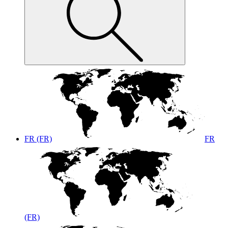
FR (FR)
FR
(FR)