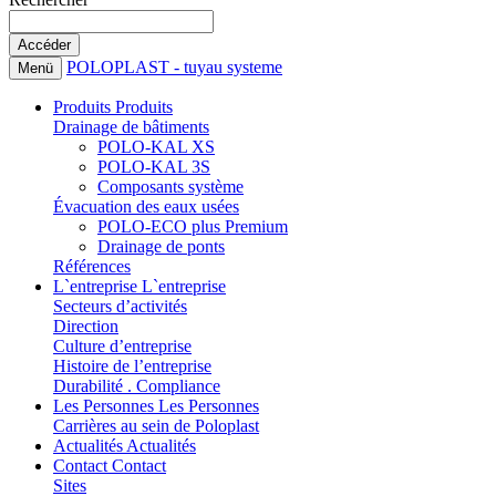
POLOPLAST - tuyau systeme
Menü
Produits
Produits
Drainage de bâtiments
POLO-KAL XS
POLO-KAL 3S
Composants système
Évacuation des eaux usées
POLO-ECO plus Premium
Drainage de ponts
Références
L`entreprise
L`entreprise
Secteurs d’activités
Direction
Culture d’entreprise
Histoire de l’entreprise
Durabilité . Compliance
Les Personnes
Les Personnes
Carrières au sein de Poloplast
Actualités
Actualités
Contact
Contact
Sites