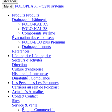
POLOPLAST - tuyau systeme
Menü
Produits
Produits
Drainage de bâtiments
POLO-KAL XS
POLO-KAL 3S
Composants système
Évacuation des eaux usées
POLO-ECO plus Premium
Drainage de ponts
Références
L`entreprise
L`entreprise
Secteurs d’activités
Direction
Culture d’entreprise
Histoire de l’entreprise
Durabilité . Compliance
Les Personnes
Les Personnes
Carrières au sein de Poloplast
Actualités
Actualités
Contact
Contact
Sites
Service & vente
Équipe Commerciale