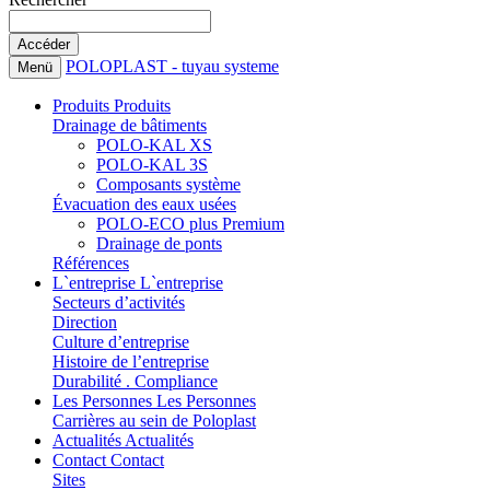
POLOPLAST - tuyau systeme
Menü
Produits
Produits
Drainage de bâtiments
POLO-KAL XS
POLO-KAL 3S
Composants système
Évacuation des eaux usées
POLO-ECO plus Premium
Drainage de ponts
Références
L`entreprise
L`entreprise
Secteurs d’activités
Direction
Culture d’entreprise
Histoire de l’entreprise
Durabilité . Compliance
Les Personnes
Les Personnes
Carrières au sein de Poloplast
Actualités
Actualités
Contact
Contact
Sites