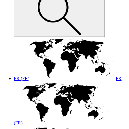
FR (FR)
FR
(FR)