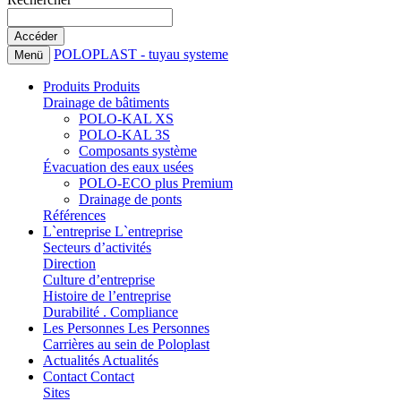
POLOPLAST - tuyau systeme
Menü
Produits
Produits
Drainage de bâtiments
POLO-KAL XS
POLO-KAL 3S
Composants système
Évacuation des eaux usées
POLO-ECO plus Premium
Drainage de ponts
Références
L`entreprise
L`entreprise
Secteurs d’activités
Direction
Culture d’entreprise
Histoire de l’entreprise
Durabilité . Compliance
Les Personnes
Les Personnes
Carrières au sein de Poloplast
Actualités
Actualités
Contact
Contact
Sites