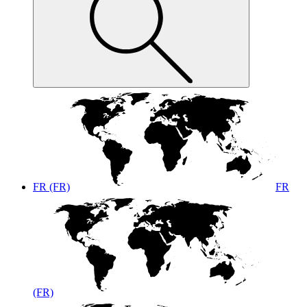
FR (FR)
FR
(FR)