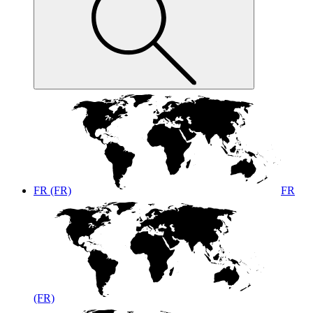
FR (FR)
FR
(FR)