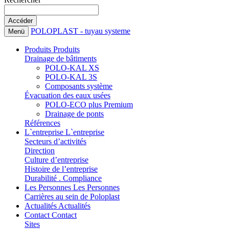
POLOPLAST - tuyau systeme
Menü
Produits
Produits
Drainage de bâtiments
POLO-KAL XS
POLO-KAL 3S
Composants système
Évacuation des eaux usées
POLO-ECO plus Premium
Drainage de ponts
Références
L`entreprise
L`entreprise
Secteurs d’activités
Direction
Culture d’entreprise
Histoire de l’entreprise
Durabilité . Compliance
Les Personnes
Les Personnes
Carrières au sein de Poloplast
Actualités
Actualités
Contact
Contact
Sites