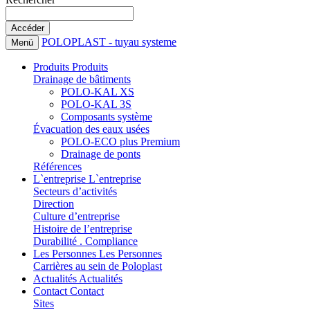
POLOPLAST - tuyau systeme
Menü
Produits
Produits
Drainage de bâtiments
POLO-KAL XS
POLO-KAL 3S
Composants système
Évacuation des eaux usées
POLO-ECO plus Premium
Drainage de ponts
Références
L`entreprise
L`entreprise
Secteurs d’activités
Direction
Culture d’entreprise
Histoire de l’entreprise
Durabilité . Compliance
Les Personnes
Les Personnes
Carrières au sein de Poloplast
Actualités
Actualités
Contact
Contact
Sites