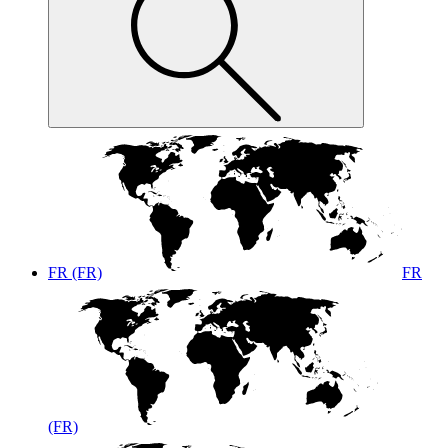
FR (FR)
FR
(FR)