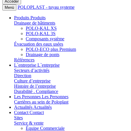
POLOPLAST - tuyau systeme
Menü
Produits
Produits
Drainage de bâtiments
POLO-KAL XS
POLO-KAL 3S
Composants système
Évacuation des eaux usées
POLO-ECO plus Premium
Drainage de ponts
Références
L`entreprise
L`entreprise
Secteurs d’activités
Direction
Culture d’entreprise
Histoire de l’entreprise
Durabilité . Compliance
Les Personnes
Les Personnes
Carrières au sein de Poloplast
Actualités
Actualités
Contact
Contact
Sites
Service & vente
Équipe Commerciale