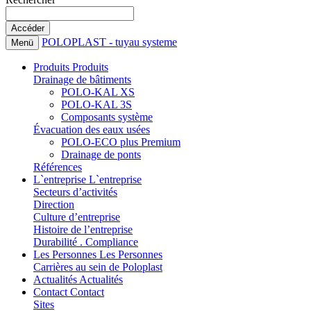
POLOPLAST - tuyau systeme
Menü
Produits
Produits
Drainage de bâtiments
POLO-KAL XS
POLO-KAL 3S
Composants système
Évacuation des eaux usées
POLO-ECO plus Premium
Drainage de ponts
Références
L`entreprise
L`entreprise
Secteurs d’activités
Direction
Culture d’entreprise
Histoire de l’entreprise
Durabilité . Compliance
Les Personnes
Les Personnes
Carrières au sein de Poloplast
Actualités
Actualités
Contact
Contact
Sites