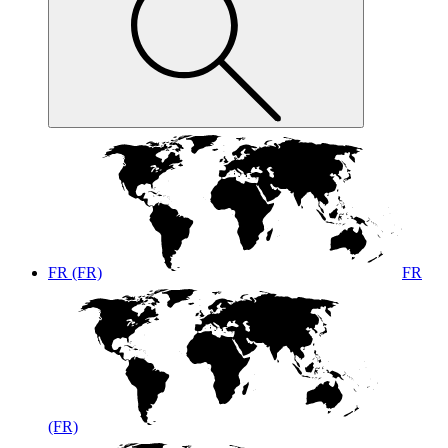
FR (FR)
FR
(FR)