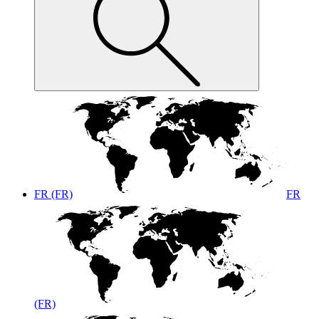
FR (FR)
FR
(FR)