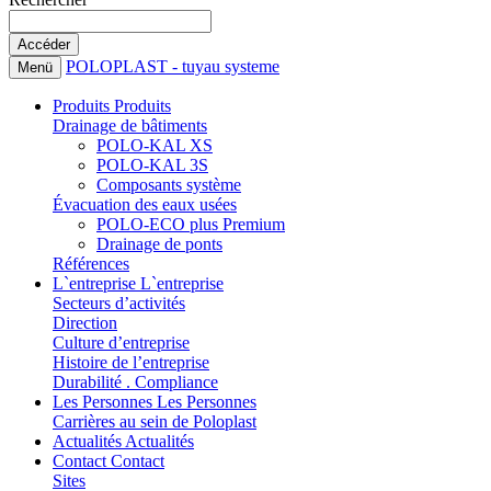
POLOPLAST - tuyau systeme
Menü
Produits
Produits
Drainage de bâtiments
POLO-KAL XS
POLO-KAL 3S
Composants système
Évacuation des eaux usées
POLO-ECO plus Premium
Drainage de ponts
Références
L`entreprise
L`entreprise
Secteurs d’activités
Direction
Culture d’entreprise
Histoire de l’entreprise
Durabilité . Compliance
Les Personnes
Les Personnes
Carrières au sein de Poloplast
Actualités
Actualités
Contact
Contact
Sites