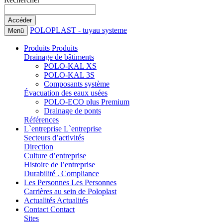
POLOPLAST - tuyau systeme
Menü
Produits
Produits
Drainage de bâtiments
POLO-KAL XS
POLO-KAL 3S
Composants système
Évacuation des eaux usées
POLO-ECO plus Premium
Drainage de ponts
Références
L`entreprise
L`entreprise
Secteurs d’activités
Direction
Culture d’entreprise
Histoire de l’entreprise
Durabilité . Compliance
Les Personnes
Les Personnes
Carrières au sein de Poloplast
Actualités
Actualités
Contact
Contact
Sites