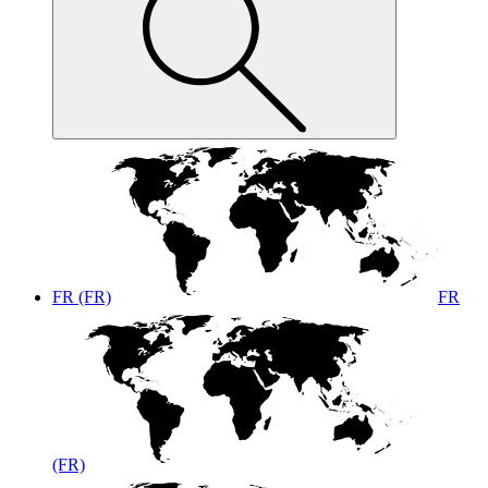
FR (FR)
FR
(FR)