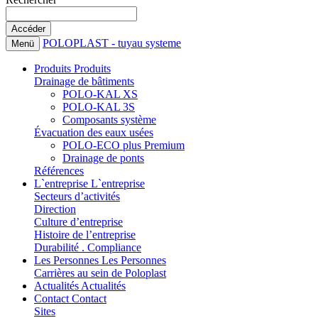
POLOPLAST - tuyau systeme
Menü
Produits
Produits
Drainage de bâtiments
POLO-KAL XS
POLO-KAL 3S
Composants système
Évacuation des eaux usées
POLO-ECO plus Premium
Drainage de ponts
Références
L`entreprise
L`entreprise
Secteurs d’activités
Direction
Culture d’entreprise
Histoire de l’entreprise
Durabilité . Compliance
Les Personnes
Les Personnes
Carrières au sein de Poloplast
Actualités
Actualités
Contact
Contact
Sites