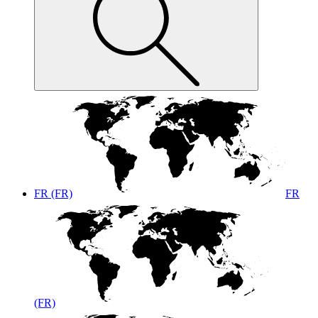
FR (FR)
FR
(FR)