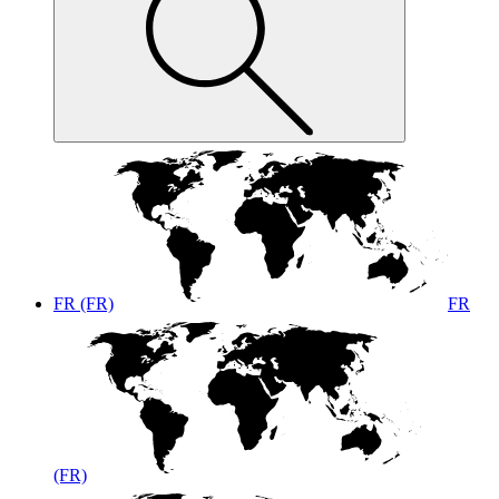
FR (FR)
FR
(FR)