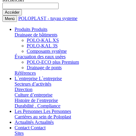
POLOPLAST - tuyau systeme
Menü
Produits
Produits
Drainage de bâtiments
POLO-KAL XS
POLO-KAL 3S
Composants système
Évacuation des eaux usées
POLO-ECO plus Premium
Drainage de ponts
Références
L`entreprise
L`entreprise
Secteurs d’activités
Direction
Culture d’entreprise
Histoire de l’entreprise
Durabilité . Compliance
Les Personnes
Les Personnes
Carrières au sein de Poloplast
Actualités
Actualités
Contact
Contact
Sites