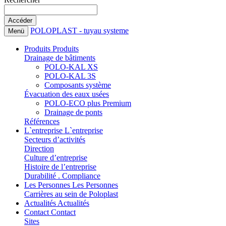
POLOPLAST - tuyau systeme
Menü
Produits
Produits
Drainage de bâtiments
POLO-KAL XS
POLO-KAL 3S
Composants système
Évacuation des eaux usées
POLO-ECO plus Premium
Drainage de ponts
Références
L`entreprise
L`entreprise
Secteurs d’activités
Direction
Culture d’entreprise
Histoire de l’entreprise
Durabilité . Compliance
Les Personnes
Les Personnes
Carrières au sein de Poloplast
Actualités
Actualités
Contact
Contact
Sites