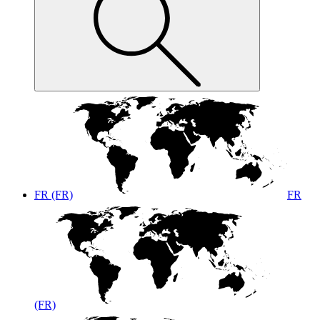
FR (FR)
FR
(FR)